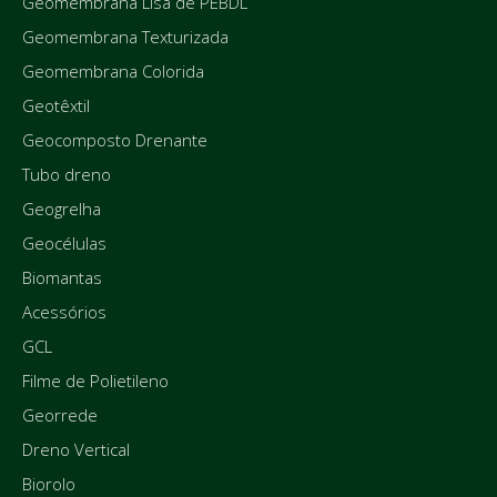
Geomembrana Lisa de PEBDL
Geomembrana Texturizada
Geomembrana Colorida
Geotêxtil
Geocomposto Drenante
Tubo dreno
Geogrelha
Geocélulas
Biomantas
Acessórios
GCL
Filme de Polietileno
Georrede
Dreno Vertical
Biorolo