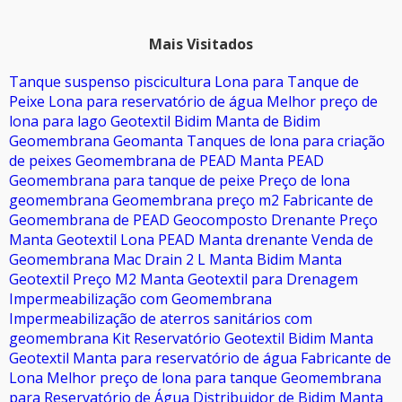
Mais Visitados
Tanque suspenso piscicultura
Lona para Tanque de
Peixe
Lona para reservatório de água
Melhor preço de
lona para lago
Geotextil Bidim
Manta de Bidim
Geomembrana
Geomanta
Tanques de lona para criação
de peixes
Geomembrana de PEAD
Manta PEAD
Geomembrana para tanque de peixe
Preço de lona
geomembrana
Geomembrana preço m2
Fabricante de
Geomembrana de PEAD
Geocomposto Drenante
Preço
Manta Geotextil
Lona PEAD
Manta drenante
Venda de
Geomembrana
Mac Drain 2 L
Manta Bidim
Manta
Geotextil Preço M2
Manta Geotextil para Drenagem
Impermeabilização com Geomembrana
Impermeabilização de aterros sanitários com
geomembrana
Kit Reservatório
Geotextil
Bidim Manta
Geotextil
Manta para reservatório de água
Fabricante de
Lona
Melhor preço de lona para tanque
Geomembrana
para Reservatório de Água
Distribuidor de Bidim
Manta