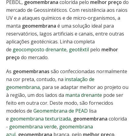
PEBDL,
geomembrana
colorida pelo
melhor preço
do
mercado de Geossintéticos. Com resistência aos raios
UV e a ataques químicos e de micro-organismos, a
manta
geomembrana
é uma solução ideal para
reservatórios, lagos artificiais e canais, entre outras
aplicações geotécnicas. Linha completa
de
geocomposto drenante
,
geotêxtil
pelo
melhor
preço
do mercado.
As
geomembranas
são confeccionadas normalmente
na cor preta, contudo, na
instalação de
geomembrana
, para se adaptar melhor ao projeto ou
à região, um dos lados da
manta drenante
pode ser
feito em outra cor. Deste modo, são fornecidos
modelos de
Geomembrana de PEAD
lisa
e
geomembrana texturizada
,
geomembrana
colorida
-
geomembrana verde
,
geomembrana
azul
,
geomembrana
branca, pelo
melhor preço
.